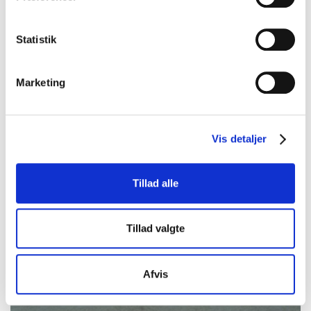
Statistik
Marketing
Vis detaljer
Espevig skærver 11-16
Tillad alle
mm, gråmix
Tillad valgte
Læs mere
Afvis