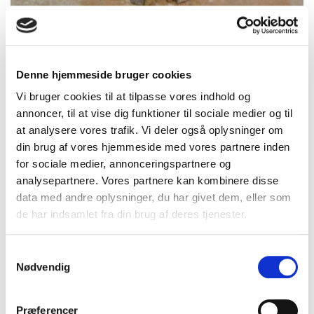
Bakke grus, vasket 4-18
Denne hjemmeside bruger cookies
Vi bruger cookies til at tilpasse vores indhold og
mm
annoncer, til at vise dig funktioner til sociale medier og til
at analysere vores trafik. Vi deler også oplysninger om
din brug af vores hjemmeside med vores partnere inden
Læs mere
for sociale medier, annonceringspartnere og
analysepartnere. Vores partnere kan kombinere disse
data med andre oplysninger, du har givet dem, eller som
de har indsamlet fra din brug af deres tjenester.
Samtykkevalg
Nødvendig
Præferencer