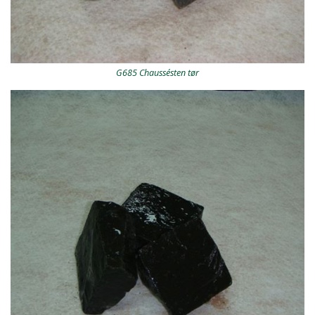
G685 Chaussésten tør